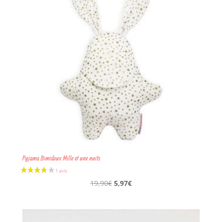
Pyjama Bimidoux Mille et une nuits
Le
Le
19,90
€
5,97
€
prix
prix
initial
actuel
était :
est :