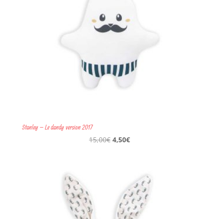
Stanley – Le dandy version 2017
Le
Le
15,00
€
4,50
€
prix
prix
initial
actuel
était :
est :
15,00€.
4,50€.