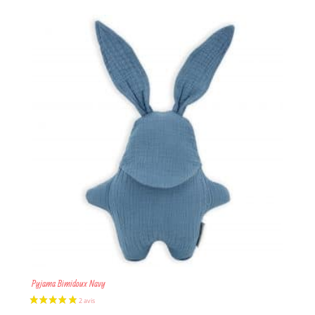
initial
actuel
était :
est :
14,90€.
4,47€.
1 avis
Pyjama Bimidoux Navy