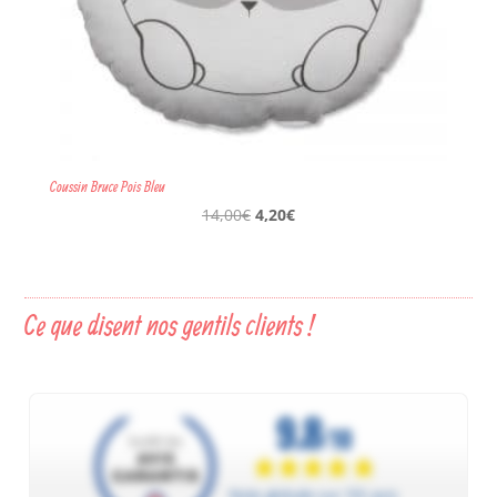
Coussin Bruce Pois Bleu
Le
Le
14,00
€
4,20
€
prix
prix
initial
actuel
était :
est :
14,00€.
4,20€.
Ce que disent nos gentils clients !