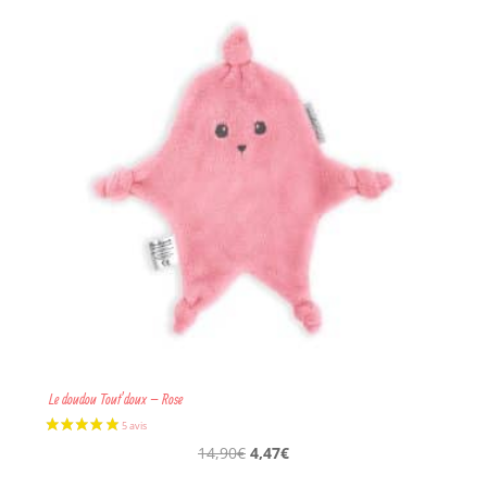
était :
est :
2 avis
5,90€.
1,77€.
Le doudou Tout’doux – Rose
Le
Le
14,90
€
4,47
€
prix
prix