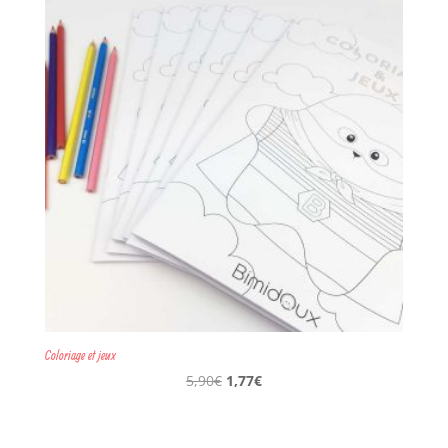
19,90€.
5,97€.
Coloriage et jeux
Le
Le
5,90
€
1,77
€
prix
prix
initial
actuel