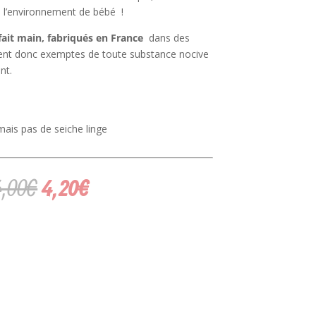
 l’environnement de bébé !
ait main, fabriqués en France
dans des
ent donc exemptes de toute substance nocive
nt.
ais pas de seiche linge
Le
Le
4,00
€
4,20
€
prix
prix
initial
actuel
était :
est :
14,00€.
4,20€.