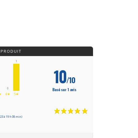
 PRODUIT
1
10
/10
0
Basé sur 1 avis
★
4★
5★
23 à 19 h 08 min)