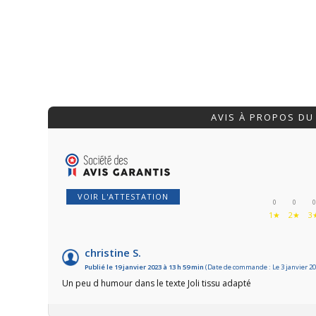
AVIS À PROPOS DU
VOIR L'ATTESTATION
0
0
0
1★
2★
3
christine S.
Publié le 19 janvier 2023 à 13 h 59 min
(Date de commande : Le 3 janvier 20
Un peu d humour dans le texte Joli tissu adapté