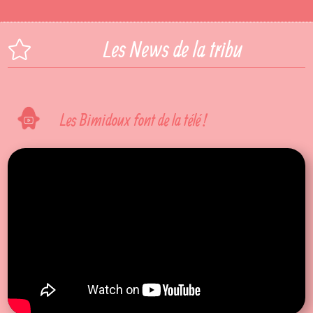
Les News de la tribu

Les Bimidoux font de la télé !