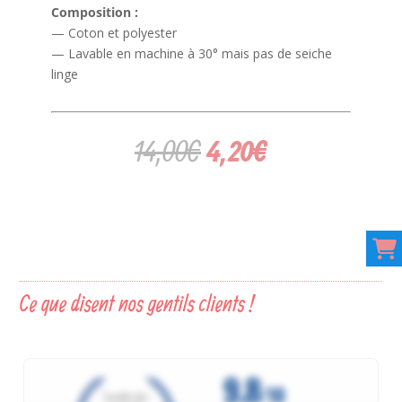
Composition :
— Coton et polyester
— Lavable en machine à 30° mais pas de seiche
linge
Le
Le
14,00
€
4,20
€
prix
prix
initial
actuel
était :
est :
14,00€.
4,20€.
Ce que disent nos gentils clients !